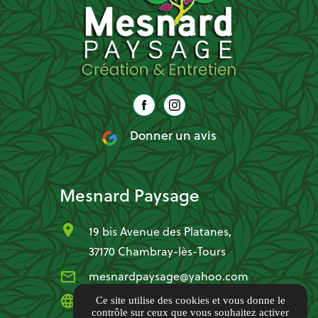
Donner un avis
Mesnard Paysage
location_on
19 bis Avenue des Platanes,
37170 Chambray-lès-Tours
mail_outline
mesnardpaysage@yahoo.com
language
www.mesnardpaysage.com
Ce site utilise des cookies et vous donne le
contrôle sur ceux que vous souhaitez activer