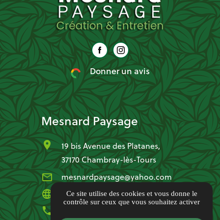
Donner un avis
Mesnard Paysage
location_on
19 bis Avenue des Platanes,
37170 Chambray-lès-Tours
mail_outline
mesnardpaysage@yahoo.com
language
www.mesnardpaysage.com
Ce site utilise des cookies et vous donne le
contrôle sur ceux que vous souhaitez activer
phone
04 88 91 76 11