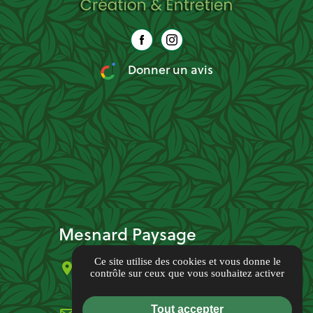
Donner un avis
Mesnard Paysage
Ce site utilise des cookies et vous donne le
location_on
19 bis Avenue des Platanes,
contrôle sur ceux que vous souhaitez activer
37170 Chambray-lès-Tours
Tout accepter