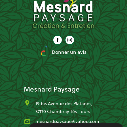
Donner un avis
Mesnard Paysage
location_on
19 bis Avenue des Platanes,
37170 Chambray-lès-Tours
mail_outline
mesnardpaysage@yahoo.com