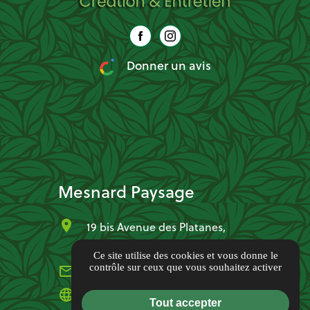
Donner un avis
Mesnard Paysage
location_on
19 bis Avenue des Platanes,
37170 Chambray-lès-Tours
Ce site utilise des cookies et vous donne le
contrôle sur ceux que vous souhaitez activer
mail_outline
mesnardpaysage@yahoo.com
language
www.mesnardpaysage.com
Tout accepter