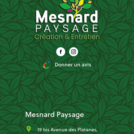
Donner un avis
Mesnard Paysage
location_on
19 bis Avenue des Platanes,